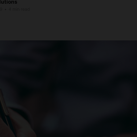
utions
19
•
4 min read