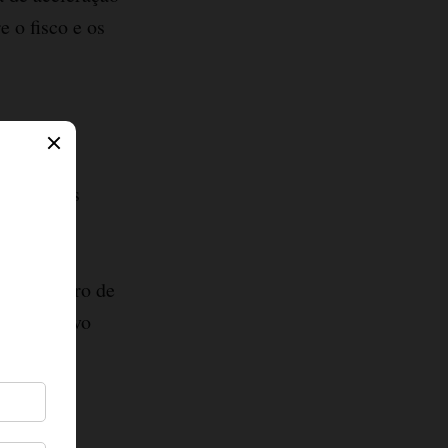
 o fisco e os
s empresas
o, etc),
 DA
vro registro de
ara arquivo