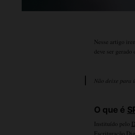
Nesse artigo ire
deve ser gerado 
Não deixe para ú
O que é
S
Instituído pelo
D
Escrituração Di