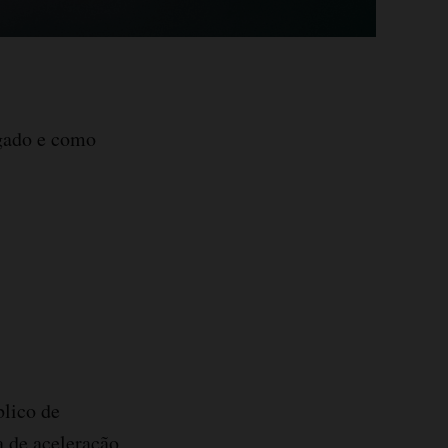
igado e como
blico de
 de aceleração