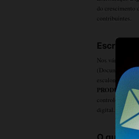
do crescimento d
contribuintes.
Escrituraç
Nos vários bloco
(Documentos entr
escalonadamente 
PRODUÇÃO E
controle da pro
digital.
O que dec