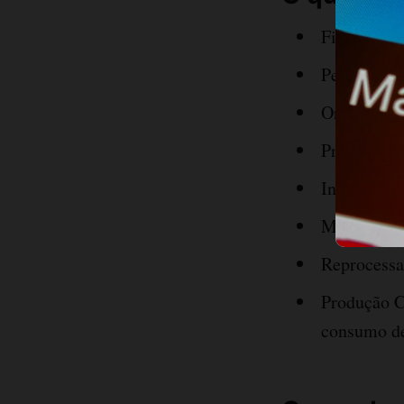
Ficha técni
Perdas do 
Ordem de p
Produtos fi
Insumos ut
Movimentaç
Reprocess
Produção C
consumo d