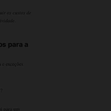
uir os custos de
ividade.
os para a
a e exceções
l?
ui para um