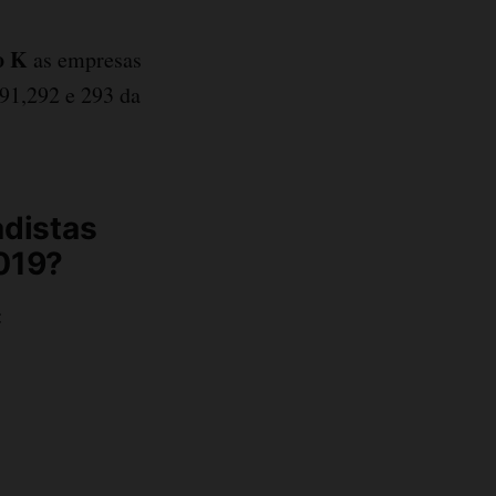
co K
as empresas
291,292 e 293 da
adistas
2019?
: