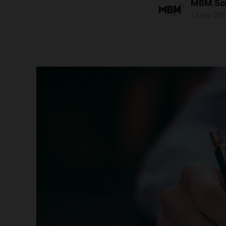
MBM Sol
13 fev 20