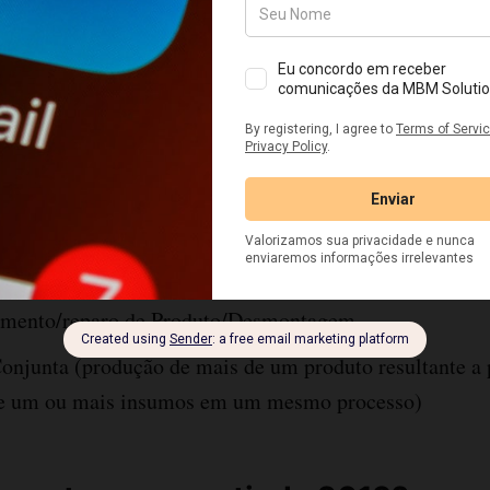
ca dos produtos (Receita do bolo);
processo de produção (Percentuais por unidade produzi
rodução (início, fim e quantidade acabada);
nalizados (inclusive os terceirizados);
ilizados/consumidos (quantidade utilizada em cada OP
ão Interna de mercadorias (ex. Não conformidade);
amento/reparo de Produto/Desmontagem
onjunta (produção de mais de um produto resultante a p
e um ou mais insumos em um mesmo processo)