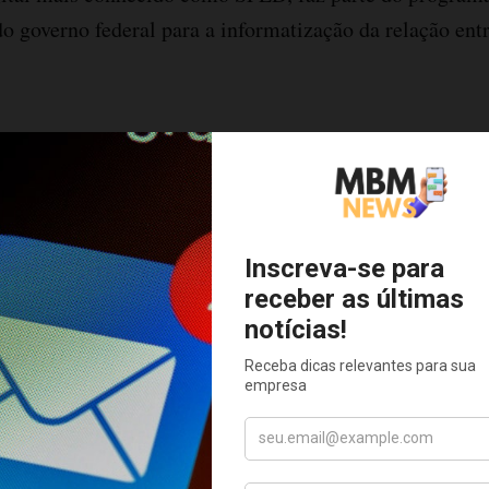
o governo federal para a informatização da relação entre
ão fiscal digital EFD ICMS IPI
s de registros e campos do SPED Fiscal já exigidos da
adas e saídas apuração do ICMS e IPI, CIAP, Inventári
Bloco K
CONTROLE
passa a ser obrigatório o
- para
 DO ESTOQUE
, substituindo a forma de emissão do li
dução e do estoque de manual/processamento de dados p
larar no Bloco K do EFD ICMS/IPI?