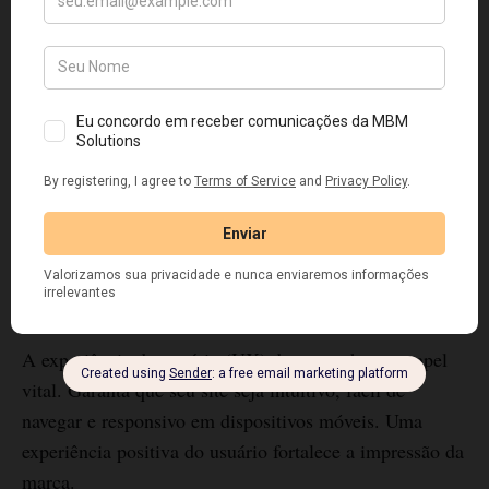
sociais. Essa consistência cria uma imagem coesa na
mente dos consumidores.
O que é branding e como isso
impacta o seu negócio
Imagine o branding como uma
construção, um caminho a ser
pavimentado, uma visão de futuro
a ser construída no presente.
Blog da MBM Solutions
MBM Solutions
Branding leva tempo.
Experiência do Usuário
A experiência do usuário (UX) desempenha um papel
vital. Garanta que seu site seja intuitivo, fácil de
navegar e responsivo em dispositivos móveis. Uma
experiência positiva do usuário fortalece a impressão da
marca.