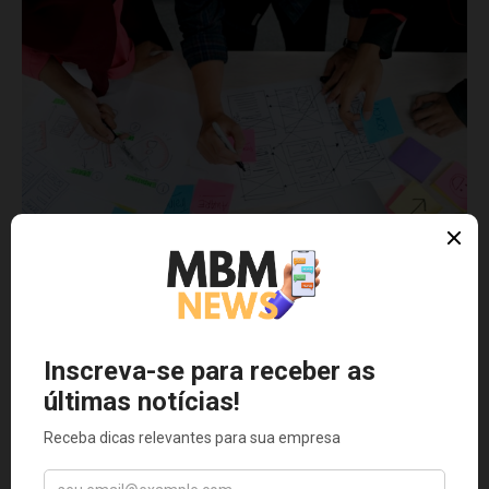
Photo by 
UX Indonesia
 / 
Unsplash
Logotipo e Identidade Visual
A criação de um logotipo memorável e uma identidade
visual consistente são elementos-chave. Seja consistente
em todas as plataformas, desde o site até as redes