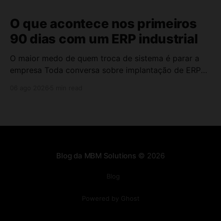
O que acontece nos primeiros
90 dias com um ERP industrial
O maior medo de quem troca de sistema é parar a
empresa Toda conversa sobre implantação de ERP
industrial chega no mesmo ponto: "E se a operação
06 ago 2026
5 min read
travar durante a transição?" Esse medo é legítimo. A
empresa não pode parar para trocar de sistema. Os
pedidos continuam chegando,
Blog da MBM Solutions
© 2026
Blog
Powered by Ghost