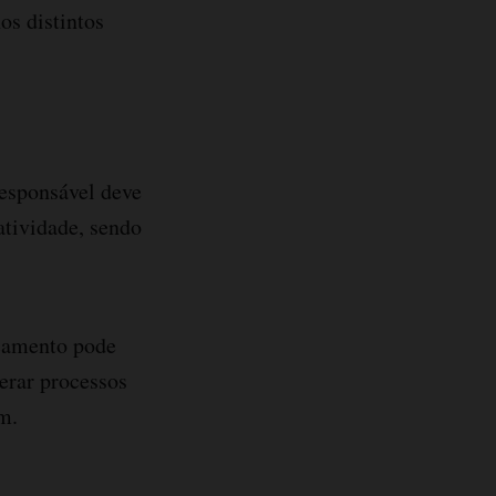
os distintos
responsável deve
atividade, sendo
rçamento pode
erar processos
m.