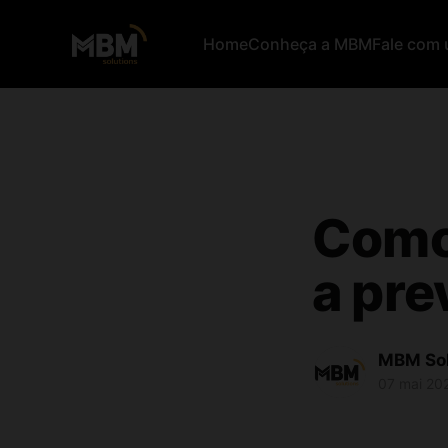
Home
Conheça a MBM
Fale com 
Como
a pre
MBM Sol
07 mai 20