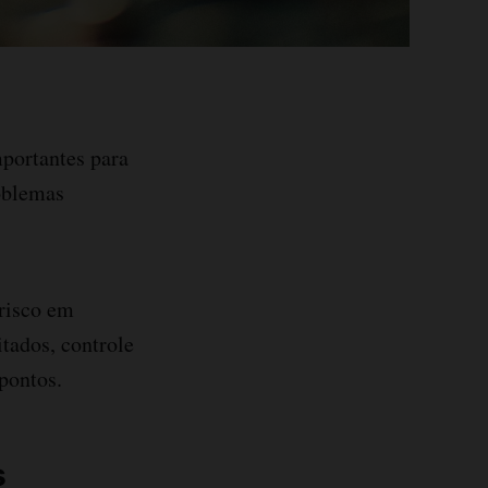
portantes para
oblemas
 risco em
itados, controle
 pontos.
s