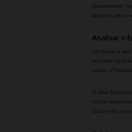
planejamento orç
daqueles que se 
Analisar o 
Ao iniciar a aná
procurar identif
assim, o limitad
O fator limitant
iniciar exclusiv
cíclicos de proj