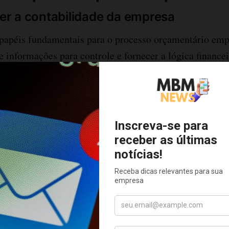
r a contabilidade da empresa
papéis fundamentais para o processo orçamentário empr
e informações para controle e fornecer a lógica financei
ue o responsável tenha amplo conhecimento sobre os de
l da empresa, pois dele devem ser derivadas regras ger
ira satisfatória as movimentações financeiras.
 que as regras orçamentárias não devem ser construídas
beis, pois trata-se contabilidade gerencial, a qual util
e saldos