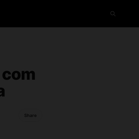
a com
a
Share