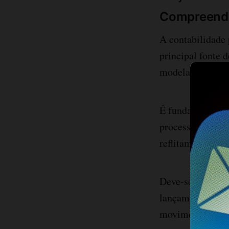
Compreende
A contabilidade 
principal fonte d
modelagem.
É fundamental q
processo contábi
reflitam de mane
Deve-se observar
lançamentos contá
movimentações d