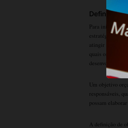
Definição a
Para iniciar a e
estratégia de lo
atingir nos pró
quais os seus pl
desenvolvimento
Um objetivo orça
responsáveis, qu
possam elaborar
A definição de o