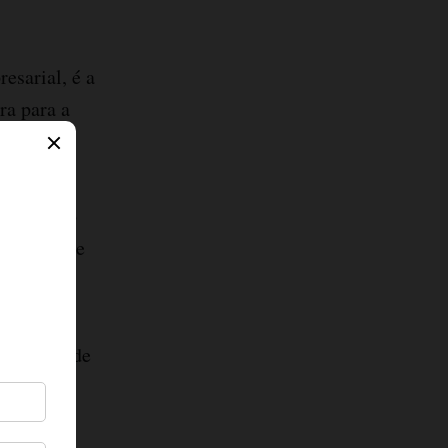
esarial, é a
ra para a
talhes do
enciais que
 através de
iza