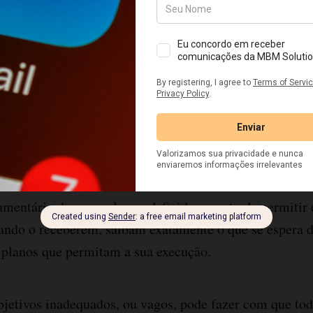
dequada dos objetivos e metas da orga
laboração do orçamento empresarial, deve-se definir pr
ngo prazo, a qual deve ser baseada na compreensão sobr
ximos anos, na imagem a ser gerada no mercado e no en
anos de maneira geral, tais como, atuação em outros me
s de novos produtos.
mentário deve ser claro e definido a ponto de permitir 
ando o receberem, saibam exatamente o que se espera d
 planos que permitam a sua execução.
bjetivos inadequados, ou vagos, pode fazer com que tod