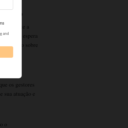
nização
imeiramente a
e o que se espera
tendimento sobre
rcados e
que os gestores
e sua atuação e
o o