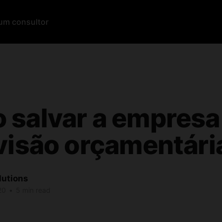
um consultor
 salvar a empres
visão orçamentári
utions
20
•
5 min read