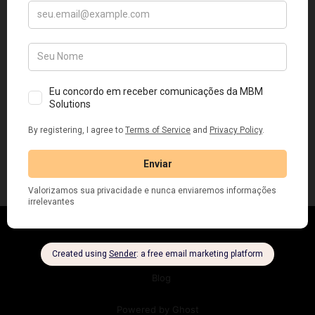
ERP Especializado para Indústria
O que um ERP genérico não faz
pela sua fábrica
Seu sistema de gestão não entende o que acontece
no chão de fábrica A ordem de produção foi aberta
no sistema. O operador registrou a saída de matéria-
12 mai 2026
4 min read
prima. Mas na linha de produção, a realidade era
outra: o lote estava errado, a quantidade não batia e
o custo calculado não
Blog da MBM Solutions
© 2026
Blog
Powered by Ghost