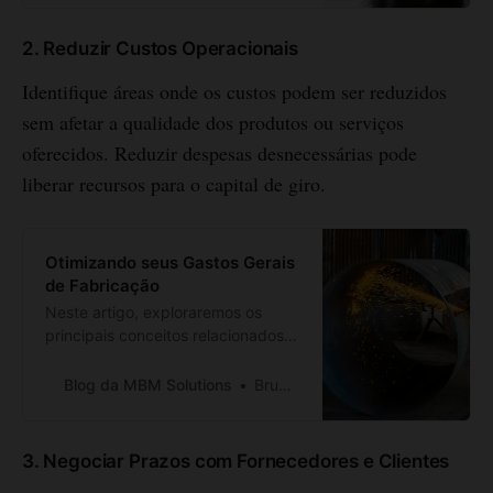
crescimento do seu e-commerce e
alcançar resultados incríveis.
2. Reduzir Custos Operacionais
Identifique áreas onde os custos podem ser reduzidos
sem afetar a qualidade dos produtos ou serviços
oferecidos. Reduzir despesas desnecessárias pode
liberar recursos para o capital de giro.
Otimizando seus Gastos Gerais
de Fabricação
Neste artigo, exploraremos os
principais conceitos relacionados
aos gastos gerais de fabricação e
como eles afetam a rentabilidade e
Blog da MBM Solutions
Bruno Branco
eficiência de um negócio.
3. Negociar Prazos com Fornecedores e Clientes