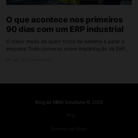
O que acontece nos primeiros
90 dias com um ERP industrial
O maior medo de quem troca de sistema é parar a
empresa Toda conversa sobre implantação de ERP
industrial chega no mesmo ponto: "E se a operação
06 ago 2026
5 min read
travar durante a transição?" Esse medo é legítimo. A
empresa não pode parar para trocar de sistema. Os
pedidos continuam chegando,
Blog da MBM Solutions
© 2026
Blog
Powered by Ghost