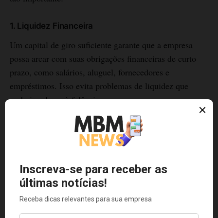
1. Liquidez Financeira
Um capital de giro suficiente garante que a empresa
possa arcar com suas obrigações financeiras de curto
prazo, como salários, aluguel, fornecedores e
empréstimos. Isso evita problemas de liquidez que
poderiam levar à falência.
2. Flexibilidade Operacional
Com um capital de giro adequado, a empresa tem a
flexibilidade de aproveitar oportunidades de negócio,
investir em crescimento e enfrentar desafios
imprevistos.
3. Gestão de Estoques