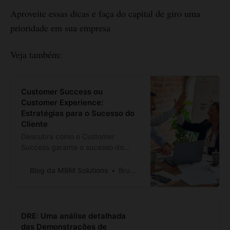
Aproveite essas dicas e faça do capital de giro uma
prioridade em sua empresa
Veja também:
Customer Success ou
Customer Experience:
Estratégias para o Sucesso do
Cliente
Descubra como o Customer
Success garante o sucesso do
cliente, enquanto o Customer
Experience foca em proporcionar
Blog da MBM Solutions
Bruno Branco
uma experiência excepcional.
Aprenda como integrar essas
abordagens para conquistar a
lealdade dos clientes e se destacar
DRE: Uma análise detalhada
no mercado. Leia mais agora!
das Demonstrações de