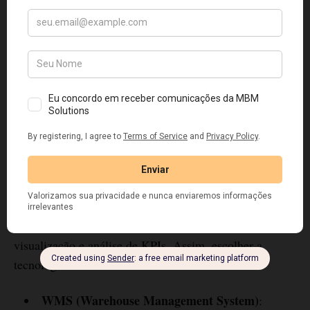
4. Acuracidade do inventário e erros no armazém
Acuracidade baixa normalmente é causada por
processos manuais, entrada de dados incorreta ou layout
de armazenagem ruim. Para melhorar, implemente
contagens cíclicas e tecnologia de captura automática
(por exemplo, leitores de código de barras).
Ferramentas e tecnologias para
medir KPIs
Hoje, existem várias ferramentas que facilitam a coleta,
visualização e análise de KPIs. Assim, escolher a
tecnologia certa acelera tomada de decisão.
WMS (Warehouse Management System)
: