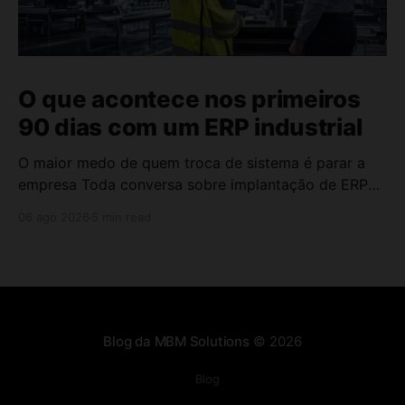
O que acontece nos primeiros
90 dias com um ERP industrial
O maior medo de quem troca de sistema é parar a
empresa Toda conversa sobre implantação de ERP
industrial chega no mesmo ponto: "E se a operação
06 ago 2026
5 min read
travar durante a transição?" Esse medo é legítimo. A
empresa não pode parar para trocar de sistema. Os
pedidos continuam chegando,
Blog da MBM Solutions
© 2026
Blog