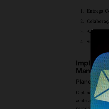
Entrega C
Colaboraç
Adaptabil
Simplicid
Implement
Manufatu
Planejament
O planejamento á
conhecidos como 
permitindo ajust