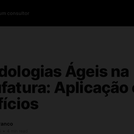
um consultor
ologias Ágeis na
atura: Aplicação 
ícios
ranco
4
•
4 min read