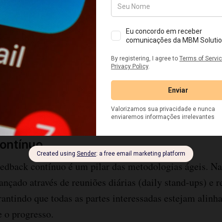
tidisciplinares
quipes multidisciplinares
é crucial para o sucesso da
ura. Essas equipes são compostas por profissionais de d
 produção e qualidade, que trabalham juntos para reso
sos.
ontínuo
edback contínuo é um pilar das metodologias ágeis. N
ançado através de reuniões diárias (daily stand-ups) e r
rantindo que todas as partes interessadas estejam alinh
 o progresso.