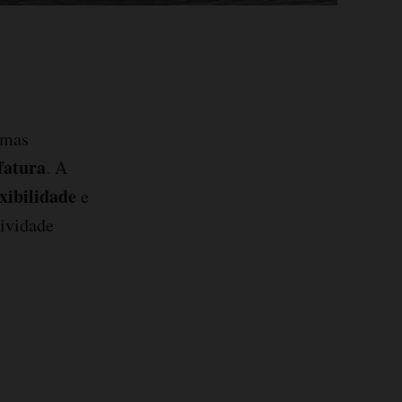
 mas
atura
. A
exibilidade
e
tividade