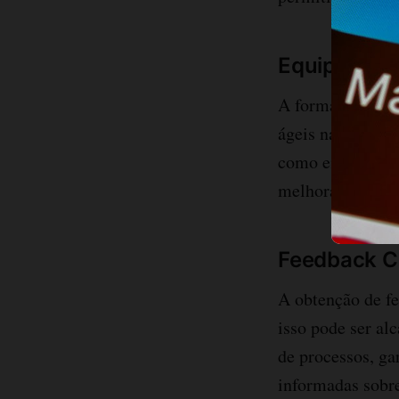
Equipes Mul
e
A formação de
ágeis na manufat
como engenharia,
melhorar proces
Feedback C
A obtenção de fe
isso pode ser alc
de processos, ga
informadas sobre