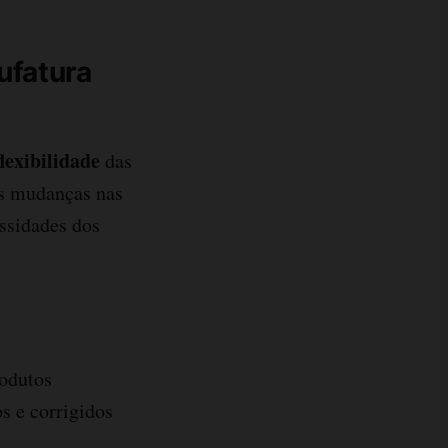
ufatura
flexibilidade
das
s mudanças nas
ssidades dos
rodutos
s e corrigidos