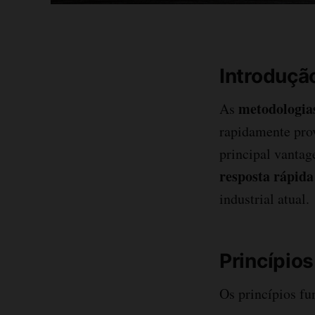
Introduçã
metodologias
As
rapidamente prov
principal vanta
resposta rápid
industrial atual.
Princípio
Os princípios f