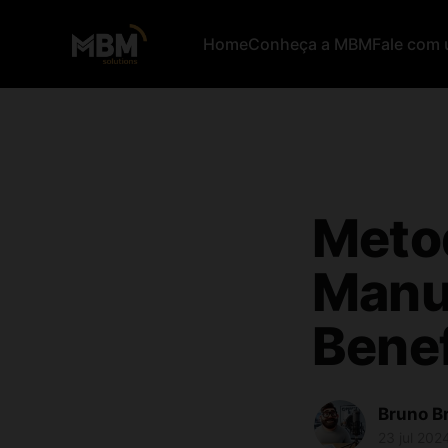
Home
Conheça a MBM
Fale com 
Metod
Manuf
Benef
Bruno B
23 jul 202