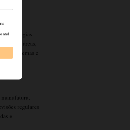
s metodologias
iferentes áreas,
lver problemas e
a manufatura,
evisões regulares
adas e