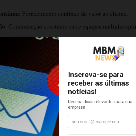
ontínua
: Fornecimento contínuo de valor ao cliente.
ão
: Comunicação constante entre equipes multidiscipli
idade
: Capacidade de adaptação rápida a mudanças.
ade
: Foco no essencial para maximizar o valor.
ação das Metodologias Ágeis na
ra
o Ágil
gil na manufatura envolve a criação de ciclos curtos de
sprints. Cada sprint tem objetivos claros e entregáveis
es frequentes e melhorias contínuas.