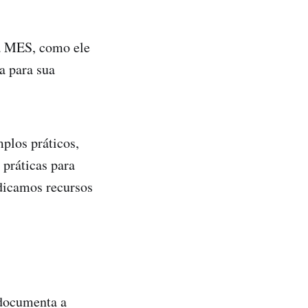
ma MES, como ele
a para sua
mplos práticos,
práticas para
dicamos recursos
documenta a