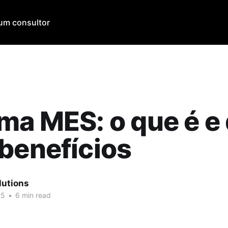
um consultor
ma MES: o que é e
benefícios
utions
25
•
6 min read