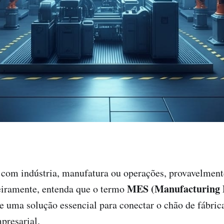
 com indústria, manufatura ou operações, provavelment
MES (Manufacturing 
eiramente, entenda que o termo
 uma solução essencial para conectar o chão de fábric
presarial.