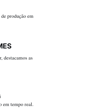
s de produção em
 MES
r, destacamos as
i
o em tempo real.