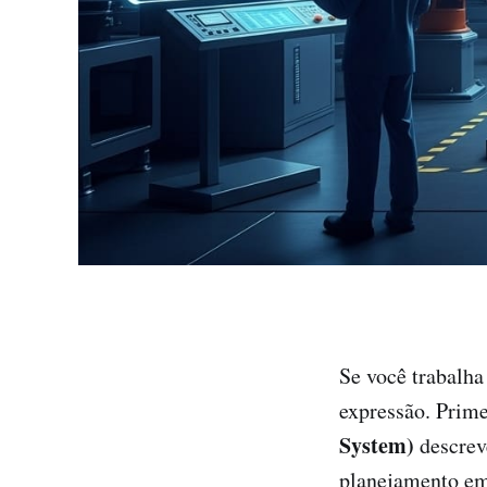
Se você trabalha
expressão. Prim
System)
descreve
planejamento em