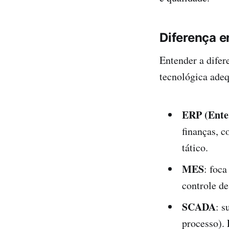
Diferença 
Entender a dife
tecnológica ade
ERP (Ente
finanças, c
tático.
MES
: foc
controle de
SCADA
: s
processo). 