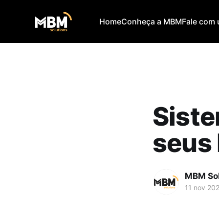
Home
Conheça a MBM
Fale com 
Siste
seus 
MBM Sol
11 nov 20