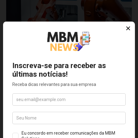
Indústria
COBOTS, a evolução dos robôs
convencionais
Você já deve ter ouvido alguém falar sobre Cobots.
Se não ouviu, hoje você vai aprender um pouco
sobre essa tecnologia
01 jun 2021
4 min read