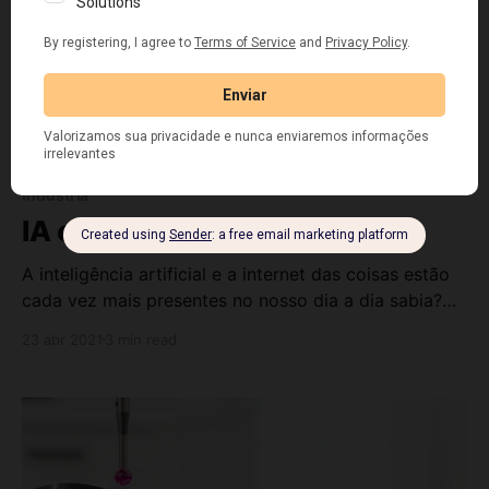
Indústria
IA e IoT na indústria 4.0
A inteligência artificial e a internet das coisas estão
cada vez mais presentes no nosso dia a dia sabia?
Se você acha que não, está enganado (a). Ao longo
23 abr 2021
3 min read
desse artigo você verá que está mais próximo do
que você imagina. Então continue lendo e aprenda
um pouco sobre esse